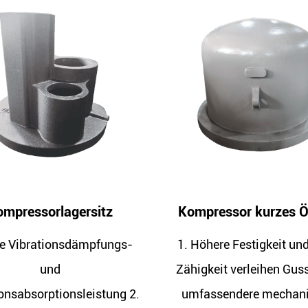
pressor kurzes Ölfass
Kompressorölei
öhere Festigkeit und hohe
1. Höhere Festigkeit u
gkeit verleihen Gussteilen
Zähigkeit verleihen Gu
assendere mechanische
umfassendere mecha