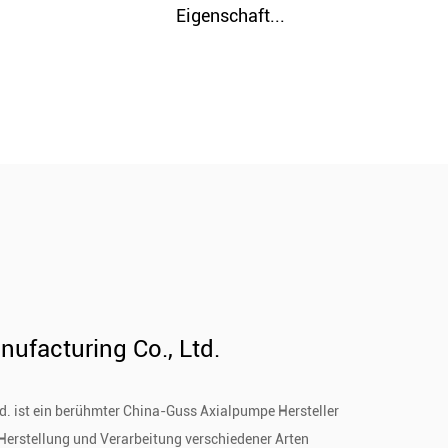
Gute Verschleißfestigkeit un...
Gu
ufacturing Co., Ltd.
. ist ein berühmter
China-Guss Axialpumpe Hersteller
e Herstellung und Verarbeitung verschiedener Arten