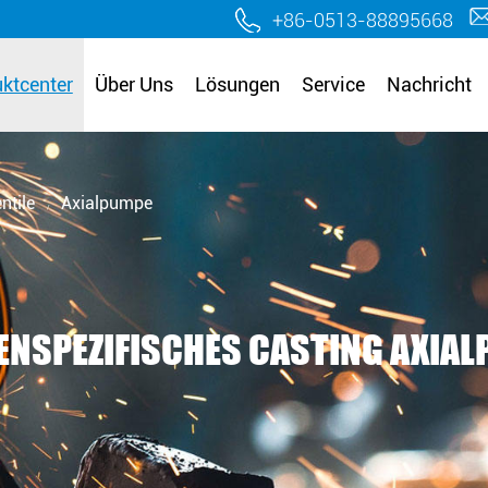
.
+86-0513-88895668
ktcenter
Über Uns
Lösungen
Service
Nachricht
ntile
Axialpumpe
/
NSPEZIFISCHES CASTING AXIA