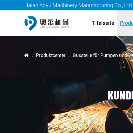
Haian Aoyu Machinery Manufacturing Co., Ltd
Titelseite
Produ
Produktcenter
Gussteile für Pumpen und Ve
/
/
KUNDE