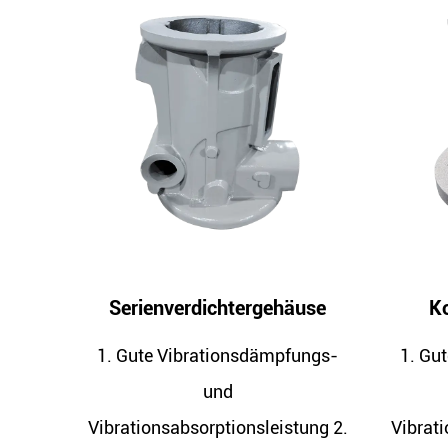
äuse
Kompressorlagersitz
Kom
fungs-
1. Gute Vibrationsdämpfungs-
1. H
und
Zähi
tung 2.
Vibrationsabsorptionsleistung 2.
umf