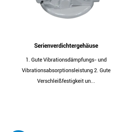
verdichtergehäuse
Kompre
brationsdämpfungs- und
1. Gute Vibra
orptionsleistung 2. Gute
Vibrationsabsor
eißfestigkeit un...
Verschlei