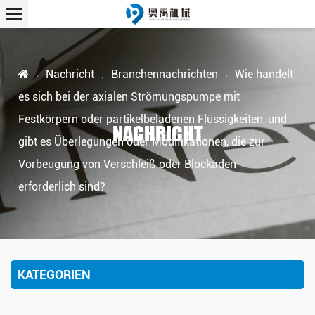
Nachricht
Branchennachrichten
Wie handelt
/
/
/
es sich bei der axialen Strömungspumpe mit
Festkörpern oder partikelbeladenen Flüssigkeiten, und
NACHRICHT
gibt es Überlegungen oder Modifikationen, die zur
Vorbeugung von Verschleiß oder Blockaden
erforderlich sind?
KATEGORIEN