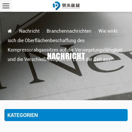
Nachricht
Branchennachrichten
Wie wirkt
/
/
/
sich die Oberflächenbeschaffung des
Kompressorabgassitzes auf die Versiegelungsfähigkeit
NACHRICHT
und die Verschleißfestigkeit im Laufe der Zeit aus?
KATEGORIEN