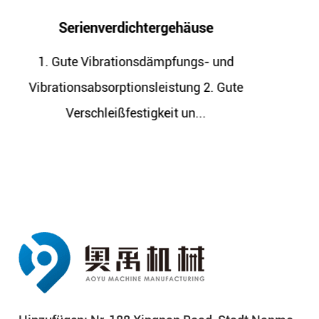
se
Kompressorlagersitz
s- und
1. Gute Vibrationsdämpfungs- 
 2. Gute
Vibrationsabsorptionsleistung 2.
.
Verschleißfestigkeit un...