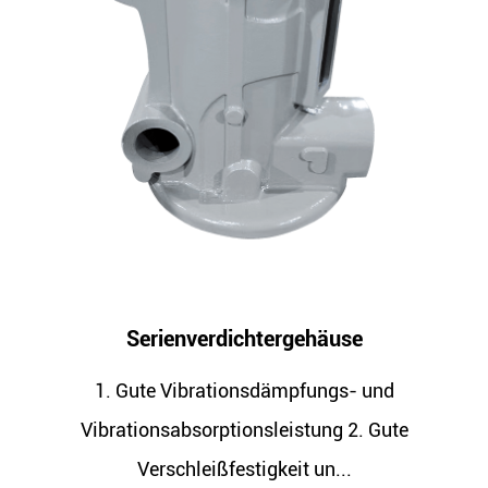
htergehäuse
Kompressorla
sdämpfungs- und
1. Gute Vibrationsd
sleistung 2. Gute
Vibrationsabsorptionsl
igkeit un...
Verschleißfestigk