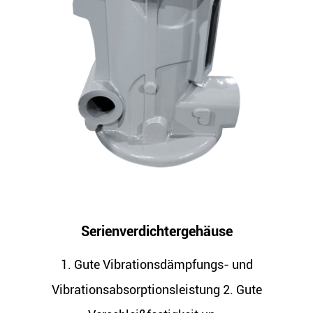
erdichtergehäuse
Kompress
ationsdämpfungs- und
1. Gute Vibrat
rptionsleistung 2. Gute
Vibrationsabsorp