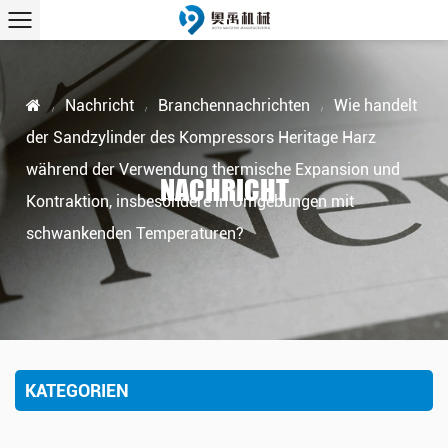
Nachricht
Branchennachrichten
Wie handelt
/
/
/
der Sandzylinder des Kompressors Heritage Harz
während der Verwendung thermische Expansion und
NACHRICHT
Kontraktion, insbesondere in Umgebungen mit
schwankenden Temperaturen?
KATEGORIEN