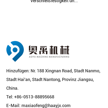
ißfestigkeit un...
Verschleißf
Hinzufügen: Nr. 188 Xingnan Road, Stadt Nanmo,
Stadt Hai'an, Stadt Nantong, Provinz Jiangsu,
China.
Tel: +86-0513-88895668
E-Mail:
maxiaofeng@haayjx.com